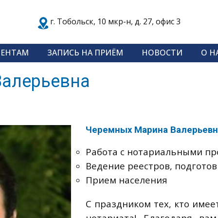
​г. Тобольск, 10 мкр-н, д. 27, офис 3
ИЕНТАМ
ЗАПИСЬ НА ПРИЁМ
НОВОСТИ
О Н
Валерьевна
Черемных Марина Валерьевн
Работа с нотариальными п
Ведение реестров, подготов
Прием населения
С праздником тех, кто имее
нотариата! Благодаря в