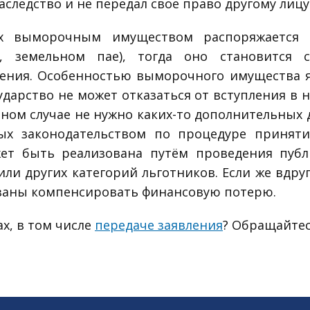
следство и не передал свое право другому лицу
ях выморочным имуществом распоряжается г
, земельном пае), тогда оно становится 
ления. Особенностью выморочного имущества яв
ударство не может отказаться от вступления в н
ом случае не нужно каких-то дополнительных д
ных законодательством по процедуре приня
ет быть реализована путём проведения публ
ли других категорий льготников. Если же вдру
язаны компенсировать финансовую потерю.
х, в том числе
передаче заявления
? Обращайтес